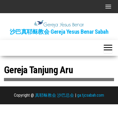
Skip
T
to
o
the
g
content
g
沙巴真耶稣教会 Gereja Yesus Benar Sabah
l
e
n
a
Gereja Tanjung Aru
v
i
g
a
Copyright @
真耶稣教会 沙巴总会
|
ga.tjcsabah.com
t
i
o