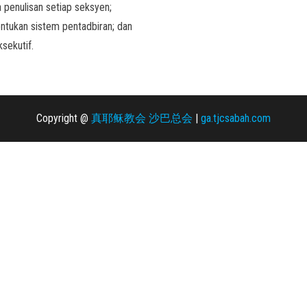
 penulisan setiap seksyen;
tukan sistem pentadbiran; dan
ksekutif.
Copyright @
真耶稣教会 沙巴总会
|
ga.tjcsabah.com