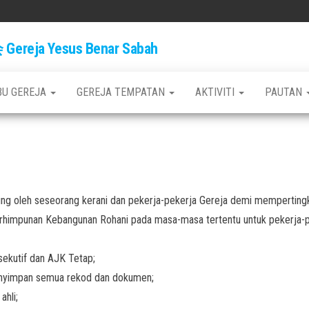
ja Yesus Benar Sabah
BU GEREJA
GEREJA TEMPATAN
AKTIVITI
PAUTAN
ung oleh seseorang kerani dan pekerja-pekerja Gereja demi memperting
impunan Kebangunan Rohani pada masa-masa tertentu untuk pekerja-pek
sekutif dan AJK Tetap;
enyimpan semua rekod dan dokumen;
hli;