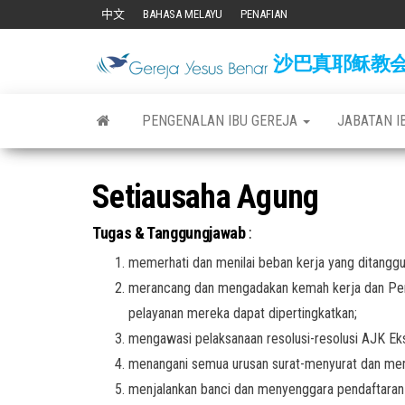
Skip
中文
BAHASA MELAYU
PENAFIAN
to
沙巴真耶稣教会 Gere
the
content
PENGENALAN IBU GEREJA
JABATAN I
Setiausaha Agung
Tugas & Tanggungjawab
:
memerhati dan menilai beban kerja yang ditangg
merancang dan mengadakan kemah kerja dan Perh
pelayanan mereka dapat dipertingkatkan;
mengawasi pelaksanaan resolusi-resolusi AJK Ek
menangani semua urusan surat-menyurat dan m
menjalankan banci dan menyenggara pendaftaran a