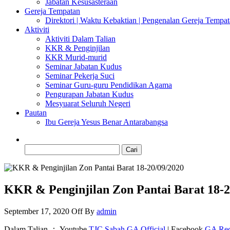
Jabatan Kesusasteraan
Gereja Tempatan
Direktori | Waktu Kebaktian | Pengenalan Gereja Tempa
Aktiviti
Aktiviti Dalam Talian
KKR & Penginjilan
KKR Murid-murid
Seminar Jabatan Kudus
Seminar Pekerja Suci
Seminar Guru-guru Pendidikan Agama
Pengurapan Jabatan Kudus
Mesyuarat Seluruh Negeri
Pautan
Ibu Gereja Yesus Benar Antarabangsa
Cari:
KKR & Penginjilan Zon Pantai Barat 18-2
September 17, 2020
Off
By
admin
Dalam Talian ： Youtube
TJC Sabah GA Official
| Facebook
GA Rec