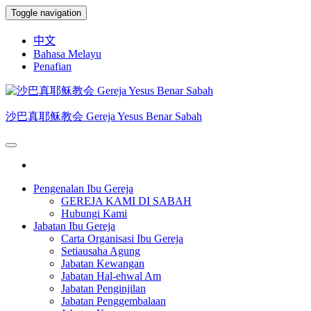
Skip
Toggle navigation
to
the
中文
content
Bahasa Melayu
Penafian
沙巴真耶稣教会 Gereja Yesus Benar Sabah
Pengenalan Ibu Gereja
GEREJA KAMI DI SABAH
Hubungi Kami
Jabatan Ibu Gereja
Carta Organisasi Ibu Gereja
Setiausaha Agung
Jabatan Kewangan
Jabatan Hal-ehwal Am
Jabatan Penginjilan
Jabatan Penggembalaan