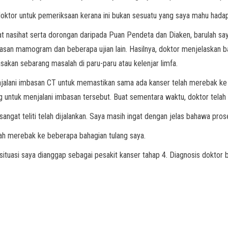
ktor untuk pemeriksaan kerana ini bukan sesuatu yang saya mahu hadap
nasihat serta dorongan daripada Puan Pendeta dan Diaken, barulah saya
san mamogram dan beberapa ujian lain. Hasilnya, doktor menjelaskan ba
asakan sebarang masalah di paru-paru atau kelenjar limfa.
ani imbasan CT untuk memastikan sama ada kanser telah merebak ke bah
g untuk menjalani imbasan tersebut. Buat sementara waktu, doktor telah
ngat teliti telah dijalankan. Saya masih ingat dengan jelas bahawa pros
ah merebak ke beberapa bahagian tulang saya.
asi saya dianggap sebagai pesakit kanser tahap 4. Diagnosis doktor bo