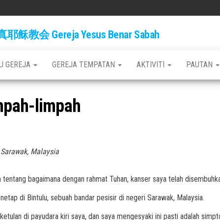
稣教会 Gereja Yesus Benar Sabah
BU GEREJA
GEREJA TEMPATAN
AKTIVITI
PAUTAN
mpah-limpah
 Sarawak, Malaysia
 tentang bagaimana dengan rahmat Tuhan, kanser saya telah disembuhka
etap di Bintulu, sebuah bandar pesisir di negeri Sarawak, Malaysia.
etulan di payudara kiri saya, dan saya mengesyaki ini pasti adalah simp