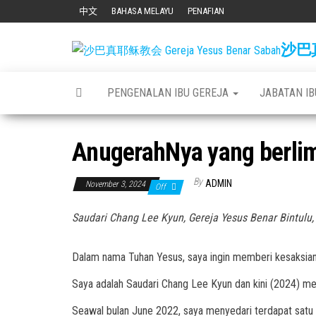
Skip
中文
BAHASA MELAYU
PENAFIAN
to
沙巴真耶
the
content
PENGENALAN IBU GEREJA
JABATAN I
AnugerahNya yang berli
By
ADMIN
November 3, 2024
Off
Saudari Chang Lee Kyun, Gereja Yesus Benar Bintulu,
Dalam nama Tuhan Yesus, saya ingin memberi kesaksian
Saya adalah Saudari Chang Lee Kyun dan kini (2024) men
Seawal bulan June 2022, saya menyedari terdapat satu k