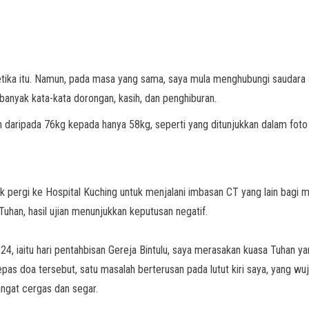
ketika itu. Namun, pada masa yang sama, saya mula menghubungi saudara 
banyak kata-kata dorongan, kasih, dan penghiburan.
 daripada 76kg kepada hanya 58kg, seperti yang ditunjukkan dalam foto 
tuk pergi ke Hospital Kuching untuk menjalani imbasan CT yang lain bag
han, hasil ujian menunjukkan keputusan negatif.
, iaitu hari pentahbisan Gereja Bintulu, saya merasakan kuasa Tuhan 
lepas doa tersebut, satu masalah berterusan pada lutut kiri saya, yang wu
angat cergas dan segar.