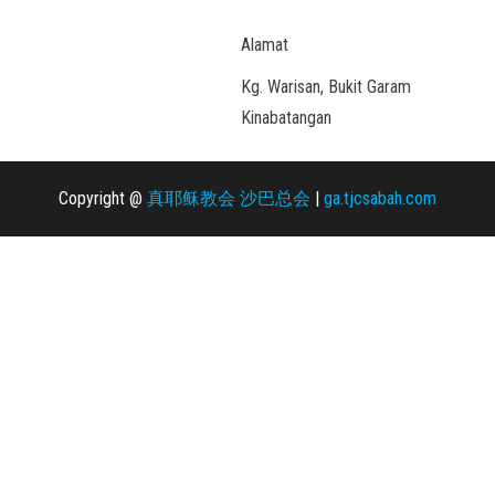
Alamat
Kg. Warisan, Bukit Garam
Kinabatangan
Copyright @
真耶稣教会 沙巴总会
|
ga.tjcsabah.com