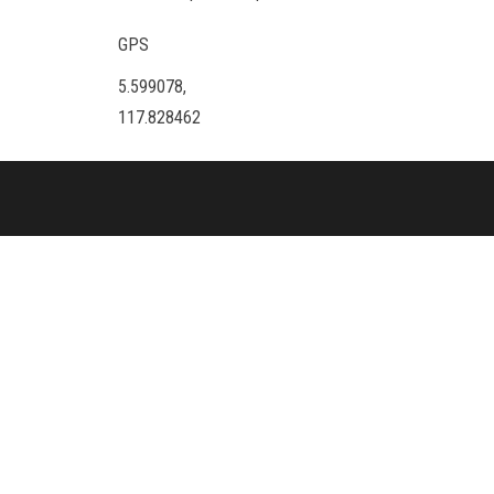
GPS
5.599078,
117.828462