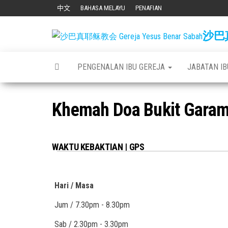
Skip
中文
BAHASA MELAYU
PENAFIAN
to
沙巴真耶
the
content
PENGENALAN IBU GEREJA
JABATAN I
Khemah Doa Bukit Gara
WAKTU KEBAKTIAN | GPS
Hari / Masa
Jum / 7.30pm - 8.30pm
Sab / 2.30pm - 3.30pm