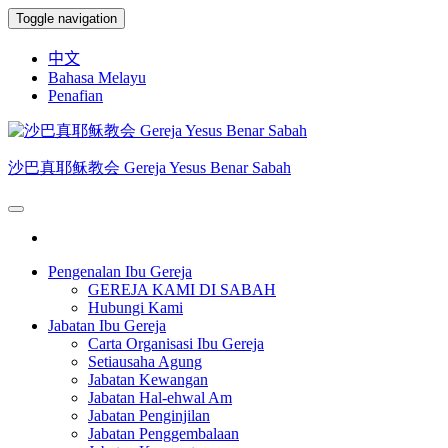
Skip
Toggle navigation
to
the
中文
content
Bahasa Melayu
Penafian
沙巴真耶稣教会 Gereja Yesus Benar Sabah
Pengenalan Ibu Gereja
GEREJA KAMI DI SABAH
Hubungi Kami
Jabatan Ibu Gereja
Carta Organisasi Ibu Gereja
Setiausaha Agung
Jabatan Kewangan
Jabatan Hal-ehwal Am
Jabatan Penginjilan
Jabatan Penggembalaan