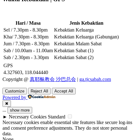
Hari / Masa
Jenis Kebaktian
Sel / 7.30pm - 8.30pm
Kebaktian Keluarga
Kha/ 7.30pm - 8.30pm
Kebaktian Keluarga (Gabungan)
Jum / 7.30pm - 8.30pm
Kebaktian Malam Sabat
Sab / 10.00am - 11.00am
Kebaktian Sabat (1)
Sab / 2.30pm - 3.30pm
Kebaktian Sabat (2)
GPS
4.327603, 118.044440
Copyright @
真耶稣教会 沙巴总会
|
ga.tjcsabah.com
Customize
Reject All
Accept All
Powered by
✖
...
show more
►
Necessary Cookies
Standard
Necessary cookies enable essential site features like secure log-ins
and consent preference adjustments. They do not store personal
data.
None