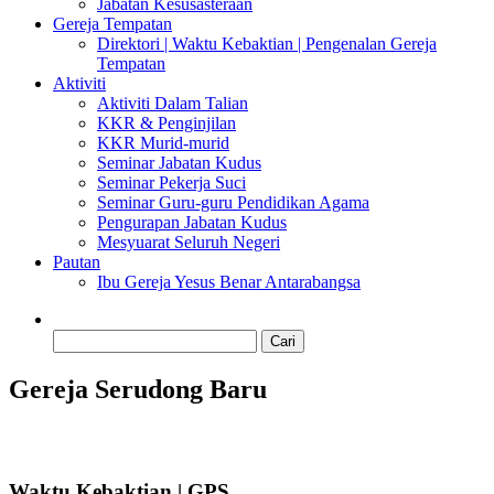
Jabatan Kesusasteraan
Gereja Tempatan
Direktori | Waktu Kebaktian | Pengenalan Gereja
Tempatan
Aktiviti
Aktiviti Dalam Talian
KKR & Penginjilan
KKR Murid-murid
Seminar Jabatan Kudus
Seminar Pekerja Suci
Seminar Guru-guru Pendidikan Agama
Pengurapan Jabatan Kudus
Mesyuarat Seluruh Negeri
Pautan
Ibu Gereja Yesus Benar Antarabangsa
Cari:
Gereja Serudong Baru
Waktu Kebaktian | GPS