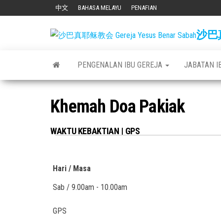
Skip
中文
BAHASA MELAYU
PENAFIAN
to
沙巴真耶
the
content
PENGENALAN IBU GEREJA
JABATAN I
Khemah Doa Pakiak
WAKTU KEBAKTIAN | GPS
Hari / Masa
Sab / 9.00am - 10.00am
GPS