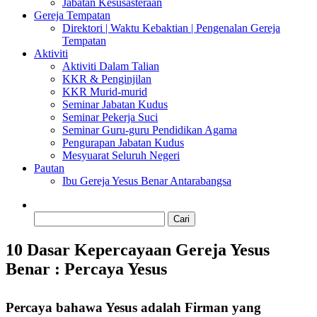
Jabatan Kesusasteraan
Gereja Tempatan
Direktori | Waktu Kebaktian | Pengenalan Gereja
Tempatan
Aktiviti
Aktiviti Dalam Talian
KKR & Penginjilan
KKR Murid-murid
Seminar Jabatan Kudus
Seminar Pekerja Suci
Seminar Guru-guru Pendidikan Agama
Pengurapan Jabatan Kudus
Mesyuarat Seluruh Negeri
Pautan
Ibu Gereja Yesus Benar Antarabangsa
Cari:
10 Dasar Kepercayaan Gereja Yesus
Benar : Percaya Yesus
Percaya bahawa Yesus adalah Firman yang