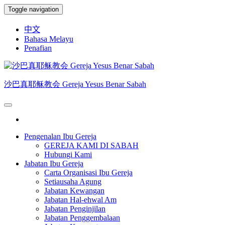
Skip
Toggle navigation
to
the
中文
content
Bahasa Melayu
Penafian
沙巴真耶稣教会 Gereja Yesus Benar Sabah
Pengenalan Ibu Gereja
GEREJA KAMI DI SABAH
Hubungi Kami
Jabatan Ibu Gereja
Carta Organisasi Ibu Gereja
Setiausaha Agung
Jabatan Kewangan
Jabatan Hal-ehwal Am
Jabatan Penginjilan
Jabatan Penggembalaan