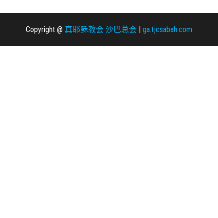
n
Copyright @
真耶稣教会 沙巴总会
|
ga.tjcsabah.com