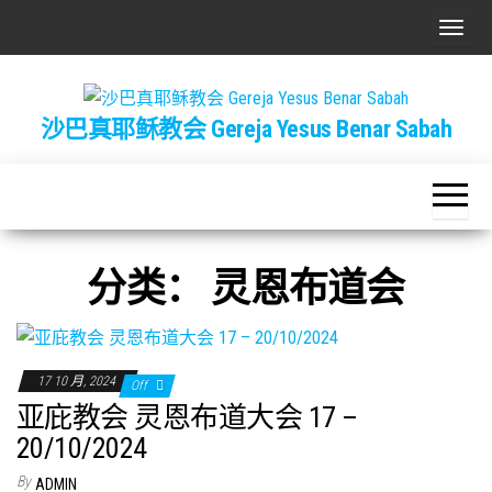
Skip
T
to
o
the
g
content
沙巴真耶稣教会 Gereja Yesus Benar Sabah
g
l
e
n
a
分类：
灵恩布道会
v
i
g
a
17 10 月, 2024
Off
t
亚庇教会 灵恩布道大会 17 –
i
20/10/2024
o
By
ADMIN