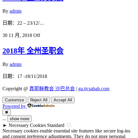
By
admin
日期：22 – 23/12/…
30 11 月, 2018
Off
2018年 全州圣职会
By
admin
日期：17 -18/11/2018
Copyright @
真耶稣教会 沙巴总会
|
ga.tjcsabah.com
Customize
Reject All
Accept All
Powered by
✖
...
show more
►
Necessary Cookies
Standard
Necessary cookies enable essential site features like secure log-ins
and consent preference adjustments. They do not store personal