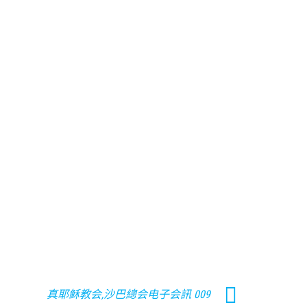
真耶稣教会,沙巴總会电子会訊 009