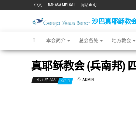
Skip
中文
BAHASA MELAYU
网站声明
to
沙巴真耶稣教会 Gere
the
content
本会简介
总会各处
地方教会
真耶稣教会 (兵南邦) 
By
ADMIN
6 11 月, 2021
Off