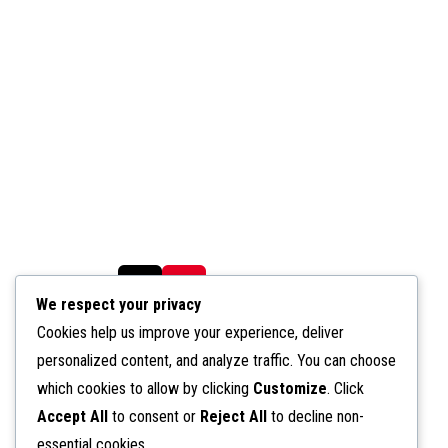
We respect your privacy
Cookies help us improve your experience, deliver
Category
西区活动
personalized content, and analyze traffic. You can choose
which cookies to allow by clicking
Customize
. Click
Accept All
to consent or
Reject All
to decline non-
2022 沙巴总会 神学院招生讯息发布
essential cookies.