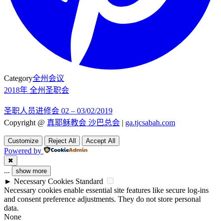
Category
全州会议
2018年 全州圣职会
圣职人员进修会 02 – 03/02/2019
Copyright @
真耶稣教会 沙巴总会
|
ga.tjcsabah.com
Customize
Reject All
Accept All
Powered by
✖
...
show more
►
Necessary Cookies
Standard
Necessary cookies enable essential site features like secure log-ins
and consent preference adjustments. They do not store personal
data.
None