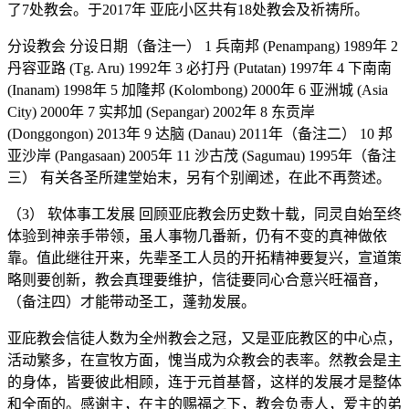
了7处教会。于2017年 亚庇小区共有18处教会及祈祷所。
分设教会 分设日期（备注一） 1 兵南邦 (Penampang) 1989年 2
丹容亚路 (Tg. Aru) 1992年 3 必打丹 (Putatan) 1997年 4 下南南
(Inanam) 1998年 5 加隆邦 (Kolombong) 2000年 6 亚洲城 (Asia
City) 2000年 7 实邦加 (Sepangar) 2002年 8 东贡岸
(Donggongon) 2013年 9 达脑 (Danau) 2011年（备注二） 10 邦
亚沙岸 (Pangasaan) 2005年 11 沙古茂 (Sagumau) 1995年（备注
三） 有关各圣所建堂始末，另有个别阐述，在此不再赘述。
（3） 软体事工发展 回顾亚庇教会历史数十载，同灵自始至终
体验到神亲手带领，虽人事物几番新，仍有不变的真神做依
靠。值此继往开来，先辈圣工人员的开拓精神要复兴，宣道策
略则要创新，教会真理要维护，信徒要同心合意兴旺福音，
（备注四）才能带动圣工，蓬勃发展。
亚庇教会信徒人数为全州教会之冠，又是亚庇教区的中心点，
活动繁多，在宣牧方面，愧当成为众教会的表率。然教会是主
的身体，皆要彼此相顾，连于元首基督，这样的发展才是整体
和全面的。感谢主，在主的赐福之下，教会负责人，爱主的弟