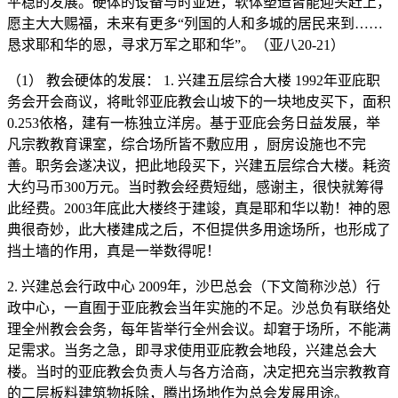
平稳的发展。硬体的设备与时並进，软体塑造皆能迎头赶上，
愿主大大赐福，未来有更多“列国的人和多城的居民来到……
恳求耶和华的恩，寻求万军之耶和华”。（亚八20-21）
（1） 教会硬体的发展： 1. 兴建五层综合大楼 1992年亚庇职
务会开会商议，将毗邻亚庇教会山坡下的一块地皮买下，面积
0.253依格，建有一栋独立洋房。基于亚庇会务日益发展，举
凡宗教教育课室，综合场所皆不敷应用 ，厨房设施也不完
善。职务会遂决议，把此地段买下，兴建五层综合大楼。耗资
大约马币300万元。当时教会经费短绌，感谢主，很快就筹得
此经费。2003年底此大楼终于建竣，真是耶和华以勒！神的恩
典很奇妙，此大楼建成之后，不但提供多用途场所，也形成了
挡土墙的作用，真是一举数得呢！
2. 兴建总会行政中心 2009年，沙巴总会（下文简称沙总）行
政中心，一直囿于亚庇教会当年实施的不足。沙总负有联络处
理全州教会会务，每年皆举行全州会议。却窘于场所，不能满
足需求。当务之急，即寻求使用亚庇教会地段，兴建总会大
楼。当时的亚庇教会负责人与各方洽商，决定把充当宗教教育
的二层板料建筑物拆除，腾出场地作为总会发展用途。