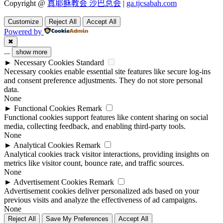
Copyright @
真耶稣教会 沙巴总会
|
ga.tjcsabah.com
Customize
Reject All
Accept All
Powered by
✖
...
show more
►
Necessary Cookies
Standard
Necessary cookies enable essential site features like secure log-ins
and consent preference adjustments. They do not store personal
data.
None
►
Functional Cookies
Remark
Functional cookies support features like content sharing on social
media, collecting feedback, and enabling third-party tools.
None
►
Analytical Cookies
Remark
Analytical cookies track visitor interactions, providing insights on
metrics like visitor count, bounce rate, and traffic sources.
None
►
Advertisement Cookies
Remark
Advertisement cookies deliver personalized ads based on your
previous visits and analyze the effectiveness of ad campaigns.
None
Reject All
Save My Preferences
Accept All