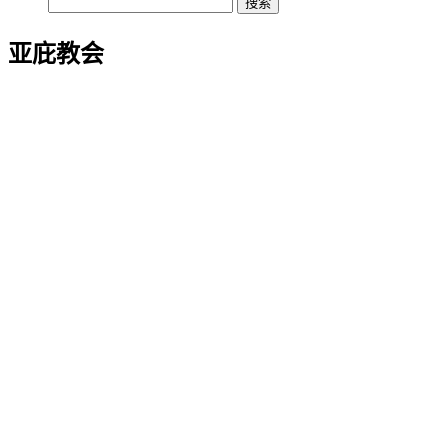
搜
索：
亚庇教会