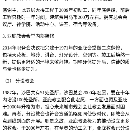
感谢主，此五层大楼工程于2009年初动工，同年底建竣，前后
工程只耗时一年时间，建筑费用马币200万左右。拥有总会会
议厅、神学院、活动中心、课室、宿舍等设备。
3. 亚庇教会会堂内部装修
2014年职务会决议把兴建于1971年的亚庇会堂做二次翻修，
包括天花板、地砖、讲台、灯光设计、空调等。竣工后焕然一
新，提供更舒适的环境来敬拜神。期望硬体提升后，信徒的质
与量也逐步提升。
（2） 分设教会
1987年，沙巴共有51处圣所，沙巴总会2000年宏愿，要在十年
内增设100处圣所。亚庇教会配合此宏愿，一方面也顾及亚庇
于2000年升格为市，担心未来城市规划会让教会发展面对困
难。再者，分设教会也符合宣道策略如同使徒时代，即教会从
点到线到面的开展。职是之故，亚庇教会极力的推动设立更多
的教会。于2000年左右，在圣灵的动工之下，亚庇教会已分设