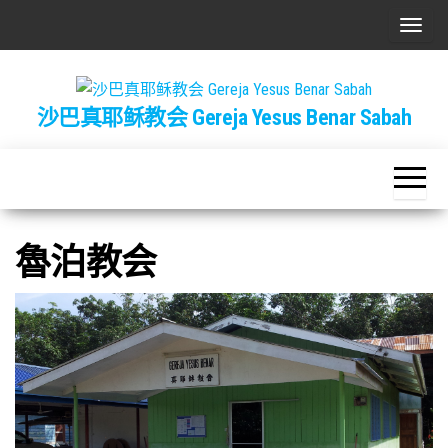
Skip
T
to
o
the
g
content
沙巴真耶稣教会 Gereja Yesus Benar Sabah
g
l
e
n
a
魯泊教会
v
i
g
a
t
i
o