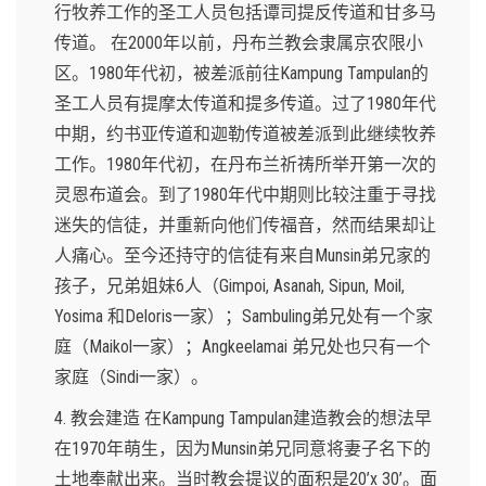
行牧养工作的圣工人员包括谭司提反传道和甘多马
传道。 在2000年以前，丹布兰教会隶属京农限小
区。1980年代初，被差派前往Kampung Tampulan的
圣工人员有提摩太传道和提多传道。过了1980年代
中期，约书亚传道和迦勒传道被差派到此继续牧养
工作。1980年代初，在丹布兰祈祷所举开第一次的
灵恩布道会。到了1980年代中期则比较注重于寻找
迷失的信徒，并重新向他们传福音，然而结果却让
人痛心。至今还持守的信徒有来自Munsin弟兄家的
孩子，兄弟姐妹6人（Gimpoi, Asanah, Sipun, Moil,
Yosima 和Deloris一家）；Sambuling弟兄处有一个家
庭（Maikol一家）；Angkeelamai 弟兄处也只有一个
家庭（Sindi一家）。
4. 教会建造 在Kampung Tampulan建造教会的想法早
在1970年萌生，因为Munsin弟兄同意将妻子名下的
土地奉献出来。当时教会提议的面积是20’x 30’。面