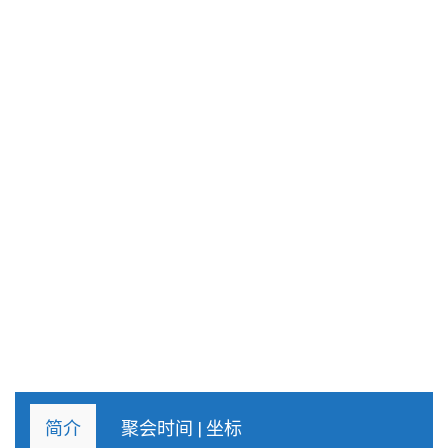
n
简介
聚会时间 | 坐标