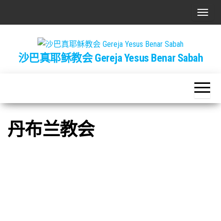
Skip
T
to
o
the
g
content
沙巴真耶稣教会 Gereja Yesus Benar Sabah
g
l
e
n
a
丹布兰教会
v
i
g
a
t
i
o