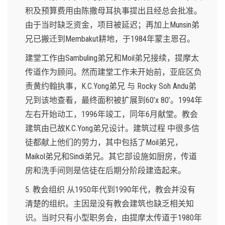
积及预算费用由陈撒母耳执事提出且经总会批准。
由于当时缺乏资金，项目被延迟；再加上Munsin弟
兄已搬迁到Membakut耕地，于1984年蒙主恩召。
建堂工作由Sambuling弟兄和Moil弟兄接续，提摩太
传道作为顾问。然而建堂工作未开始前，亚庇区负
责黄约翰执事，K.C.Yong弟兄 与 Rocky Soh Andu弟
兄到该地查看，最终面积被扩展到60’x 80’。1994年
左右开始动工，1996年竣工，同年6月献堂。教会
建筑由已故K.C.Yong弟兄设计。建筑过程 中很多信
徒都献上他们的劳力，其中包括了Moil弟兄，
Maikol弟兄和Sindi弟兄。其它部设施如厨房，传道
房和洗手间则是信徒在后期分阶段建造起来。
5. 教会组织 从1950年代到1990年代，教会并没有
清楚的组织。主因是没有教会建筑也缺乏相关知
识。当时只有小型职务会，由提摩太传道于1980年