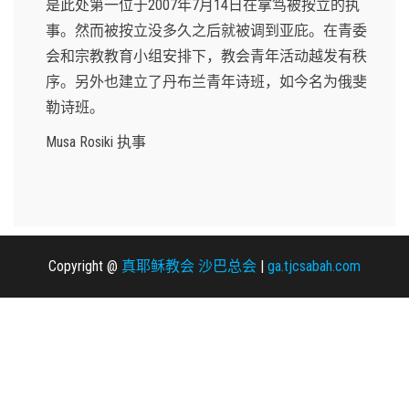
是此处第一位于2007年7月14日在拿笃被按立的执
事。然而被按立没多久之后就被调到亚庇。在青委
会和宗教教育小组安排下，教会青年活动越发有秩
序。另外也建立了丹布兰青年诗班，如今名为俄斐
勒诗班。
Musa Rosiki 执事
Copyright @
真耶稣教会 沙巴总会
|
ga.tjcsabah.com