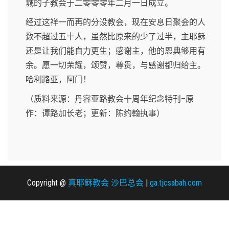
城的子教会于二零零零年二月一日成立。
经过这祥一而再的分设教会，现在安息日聚会的人
数不超过五十人，虽然比原来的少了过半，主耶稣
还是让我们能自力更生；感谢主，他的恩典够用有
余。愿一切荣耀，颂赞，尊贵，与感谢都归给主。
哈利路亚，阿门！
（质料来源：丹容亚路教会十周年纪念特刊–原
作：谭路加长老；更新：陈约翰执事）
Copyright @
真耶稣教会 沙巴总会
|
ga.tjcsabah.com