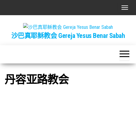
Skip
T
to
o
the
g
content
沙巴真耶稣教会 Gereja Yesus Benar Sabah
g
l
e
n
a
丹容亚路教会
v
i
g
a
t
i
o