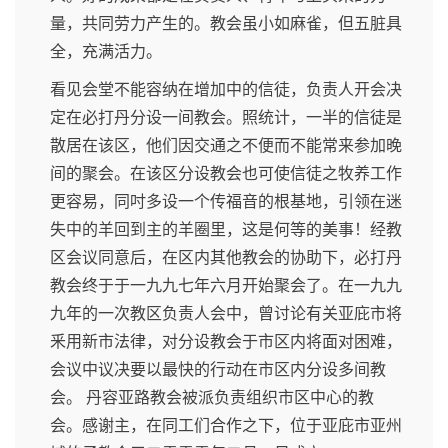
量，共同劳力产生的。教会虽小如麻雀，但五脏具
全，充满活力。
看见会堂不能容纳在增加中的信徒，负责人开会决
定在必打丹分设一间教会。照统计，一半的信徒是
散居在该区，他们因交通之不便而不能常来参加晚
间的聚会。在该区分设教会也可使信徒之牧养工作
更容易，同吋多设一个传福音的根基地，引领在迷
失中的羊回到主的羊圈里，这是何等的美事！经教
区会议同意后，在区内其他教会的协助下，必打丹
教会终于于一九九七年六月开始聚会了。在一九九
九年的一次教区负责人会中，曾讨论有关亚庇市将
釆用新市法律，对分设教会于市区内将面对困难，
会议中议决要以最快的行动在市区内分设多间教
会。 丹容亚路教会被派负责组织市区中心的教
会。感谢主，在同工们合作之下，位于亚庇市亚州