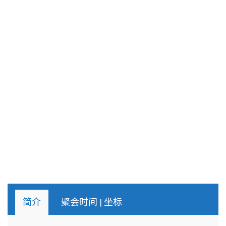
n
简介
聚会时间 | 坐标