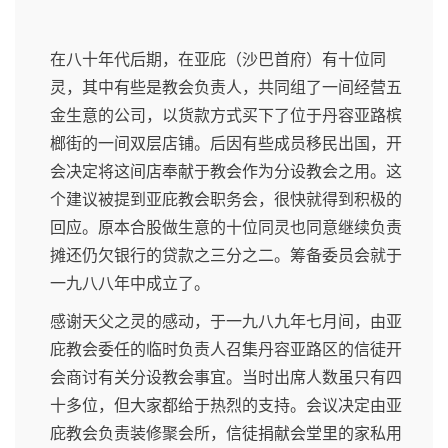
在八十年代后期，在亚庇（沙巴首府）有十位同
灵，其中有些是教会负责人，共同组了一间经营五
金生意的公司，以货款方式买下了位于丹容亚路槟
榔街的一间双层店铺。后因有些成员移民出国，开
会决定将这间店奉献于教会作为分设教会之用。这
个建议被提到亚庇教会职务会，很快就得到积极的
回应。原本合股做生意的十位同灵也同意继续负责
摊还仍欠银行的贷款之三分之二。筹备委员会就于
一九八八年中成立了。
感谢天父之灵的感动，于一九八九年七月间，由亚
庇教会委任的临时负责人召集丹容亚路区的信徒开
会商讨有关分设教会事宜。当时出席人数虽只有四
十多位，但大家都给于热烈的支持。会议决定由亚
庇教会负责装修聚会所，信徒捐献会堂里的家私用