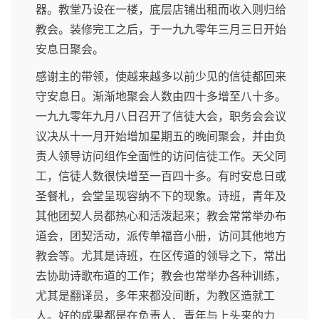
器。教堂乃设在一楼，底层店铺出租而收入则归给
教会。装修完工之后，于一九九零年三月三日开始
安息日聚会。
感谢主的带领，使越来越多以前少见的信徒都回来
守安息日。渐渐地聚会人数由四十多增至八十多。
一九九零年九月八日召开了信徒大会，职务会会议
议决从十一月开始增加星期五的晚间聚会，并由负
责人领导访问组作全面性的访问信徒工作。天父同
工，信徒人数很快增至一百四十多。有时安息日或
圣餐札，会堂呈现容纳不下的现象。诗班，青年及
其他团契人员都热心和活泼起来；教会常常举办布
道会，团契活动，派传单福音小册，访问其他地方
教会等。尤其是诗班，在区传道的领导之下，常出
去协助诗歌布道的工作；教会也常举办各种训练，
尤其是翻译员，多年来都没间断，为教区造就工
人。好的成果都是在负责人、青年与上头来的力