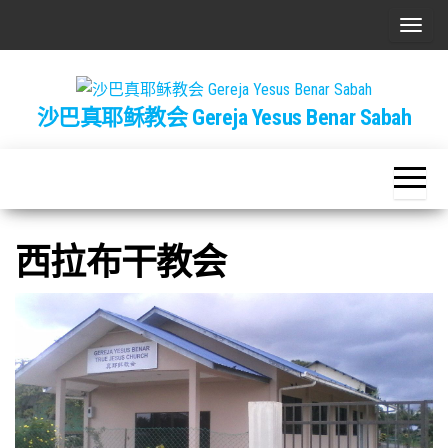
Skip
T
to
o
the
g
content
沙巴真耶稣教会 Gereja Yesus Benar Sabah
g
l
e
n
a
西拉布干教会
v
i
g
a
t
i
o