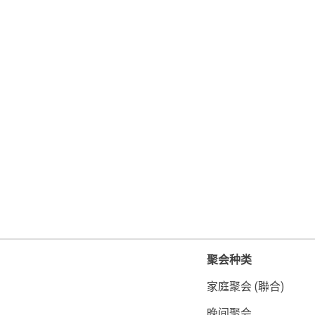
聚会种类
家庭聚会 (聯合)
晚间聚会