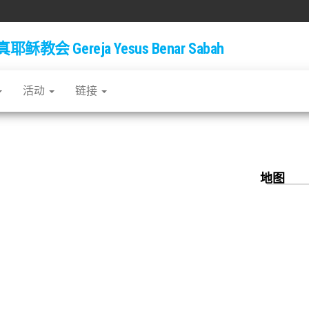
稣教会 Gereja Yesus Benar Sabah
活动
链接
地图